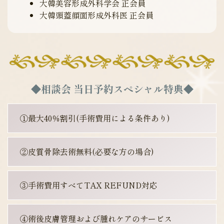
大韓美容形成外科学会 正会員
大韓頭蓋顔面形成外科医 正会員
◆相談会 当日予約スペシャル特典◆
①最大40％割引(手術費用による条件あり)
②皮質骨除去術無料(必要な方の場合)
③手術費用すべてTAX REFUND対応
④術後皮膚管理および腫れケアのサービス