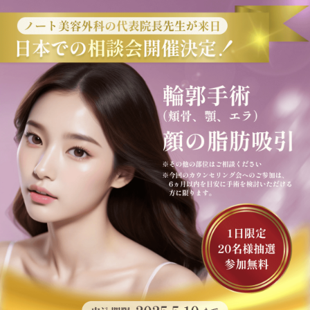
コ
ン
テ
ン
ツ
に
ス
キ
ッ
プ