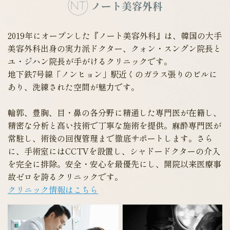
ノート美容外科
2019年にオープンした『ノート美容外科』は、韓国の大手
美容外科出身の実力派ドクター、クォン・スングン院長と
ユ・ジハン院長が手がけるクリニックです。
地下鉄7号線「ノンヒョン」駅近くのガラス張りのビルに
あり、洗練された空間が魅力です。
輪郭、豊胸、目・鼻の各分野に精通した専門医が在籍し、
精密な分析と高い技術で丁寧な施術を提供。麻酔専門医が
常駐し、術後の回復管理まで徹底サポートします。さら
に、手術室にはCCTVを設置し、シャドードクターの介入
を完全に排除。安全・安心を最優先にし、開院以来医療事
故ゼロを誇るクリニックです。
クリニック情報はこちら