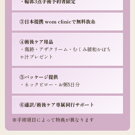
・輪郭3点手術予約者限定
③日本提携 wom clinicで無料抜糸
④術後ケア用品
・傷跡・アザクリーム・むくみ緩和かぼち
ゃ汁プレゼント
⑤パッケージ提供
・ネックピロー・お粥5日分
⑥通訳/術後ケア専属同行サポート
※手術項目によって特典が異なります