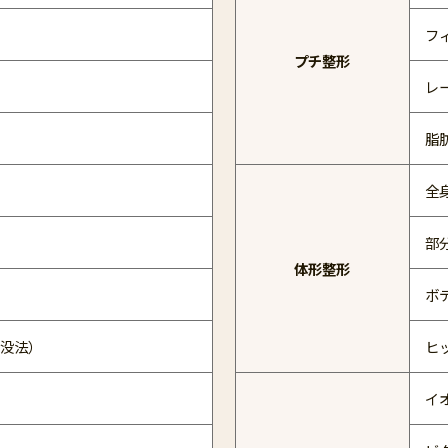
フ
プチ整形
レ
脂
全
部
体形整形
ボ
没法）
ヒ
イ