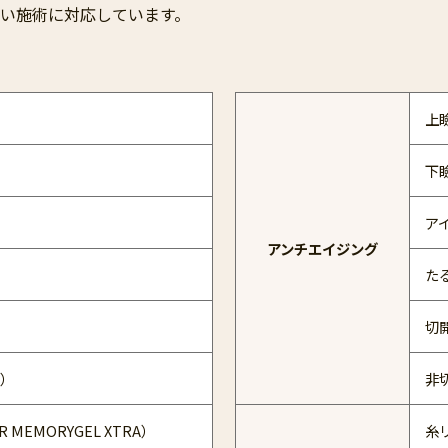
広い施術に対応しています。
上
下
ア
アンチエイジング
た
切
A）
非
MEMORYGEL XTRA）
糸