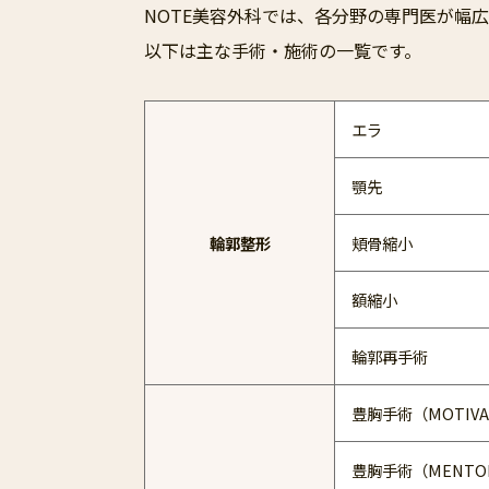
NOTE美容外科では、各分野の専門医が幅
以下は主な手術・施術の一覧です。
エラ
顎先
輪郭整形
頬骨縮小
額縮小
輪郭再手術
豊胸手術（MOTIV
豊胸手術（MENTOR 