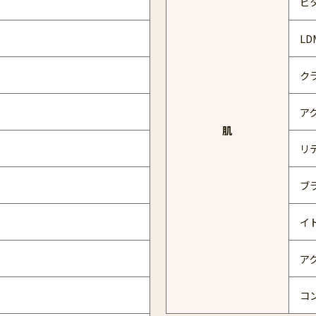
ビ
L
ク
ア
肌
リ
ブ
イ
ア
コ