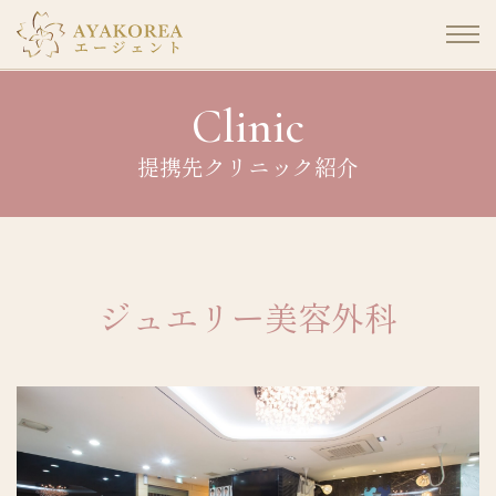
コ
ン
Clinic
テ
ン
提携先クリニック紹介
ツ
に
ス
キ
ッ
ジュエリー美容外科
プ