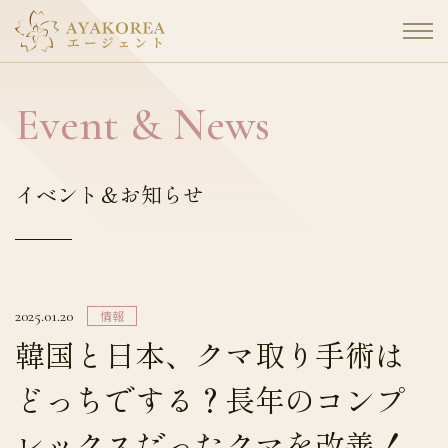
コ
ン
テ
ン
ツ
Event & News
に
ス
キ
イベント＆お知らせ
ッ
プ
2025.01.20
情報
韓国と日本、クマ取り手術は
どっちでする？長年のコンプ
レックスだったクマを改善！